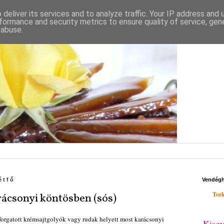
deliver its services and to analyze traffic. Your IP address and
formance and security metrics to ensure quality of service, ge
 abuse.
étfő
Vendég
Tork
ácsonyi köntösben (sós)
 forgatott krémsajtgolyók vagy rudak helyett most karácsonyi
Kisgy