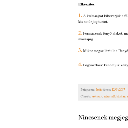
Elkészítés:
1.
A krémsajtot kikeverjük a fű
kis natúr joghurtot.
2.
Formázzunk fenyő alakot, maj
másnapig.
3.
Mikor megszilárdult a "fenyőf
4.
Fogyasztása: kenhetjük keny
Bejegyezte:
Judit
dátum:
12/04/2017
Címkék:
krémsajt
,
tejtermék házilag
,
Nincsenek megjeg