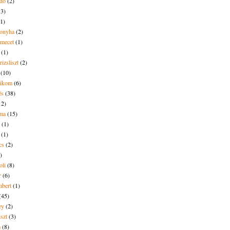
dó
(2)
13)
(1)
onyha
(2)
amecet
(1)
(1)
rizsliszt
(2)
(10)
likom
(6)
és
(38)
12)
lma
(15)
(1)
(1)
cs
(2)
)
oli
(8)
r
(6)
bert
(1)
(45)
ey
(2)
iszt
(3)
m
(8)