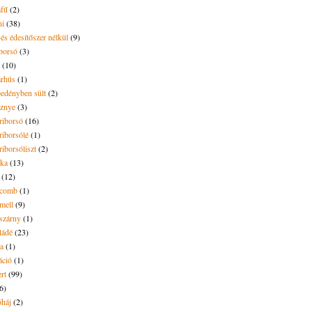
mfű
(2)
ni
(38)
és édesítőszer nélkül
(9)
borsó
(3)
(10)
árhús
(1)
pedényben sült
(2)
sznye
(3)
riborsó
(16)
riborsólé
(1)
riborsóliszt
(2)
óka
(13)
(12)
ecomb
(1)
mell
(9)
eszárny
(1)
ládé
(23)
ya
(1)
áció
(1)
rt
(99)
6)
óháj
(2)