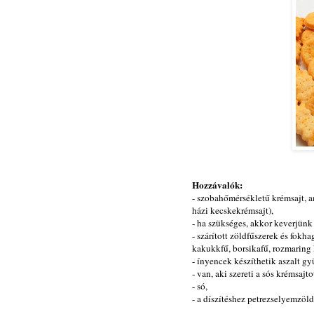
Hozzávalók:
- szobahőmérsékletű krémsajt, a
házi kecskekrémsajt),
- ha szükséges, akkor keverjünk
- szárított zöldfűszerek és fokh
kakukkfű, borsikafű, rozmaring 
- ínyencek készíthetik aszalt g
- van, aki szereti a sós krémsaj
- só,
- a díszítéshez petrezselyemzöld