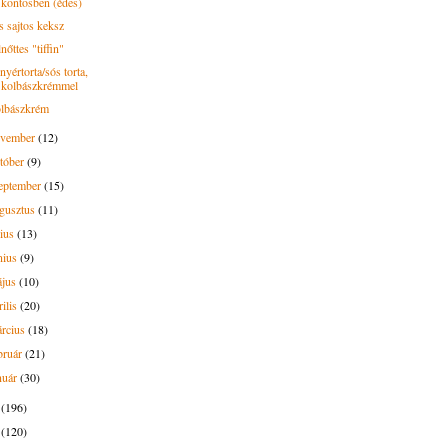
köntösben (édes)
s sajtos keksz
nőttes "tiffin"
yértorta/sós torta,
kolbászkrémmel
lbászkrém
ovember
(12)
tóber
(9)
eptember
(15)
gusztus
(11)
lius
(13)
nius
(9)
ájus
(10)
rilis
(20)
rcius
(18)
bruár
(21)
nuár
(30)
6
(196)
5
(120)