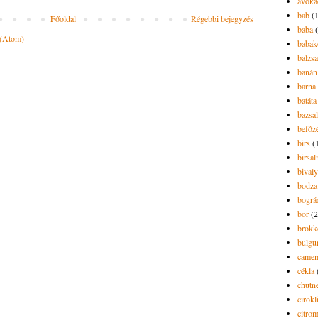
avoká
bab
(
Főoldal
Régebbi bejegyzés
baba
 (Atom)
babak
balzs
banán
barna 
batáta
bazsa
befőz
birs
(
birsa
bivaly
bodza
bográ
bor
(2
brokk
bulgu
camem
cékla
chutn
cirokl
citro