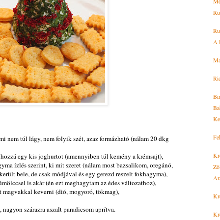
Mé
Rum
Ru
A 
Ma
Ri
Bi
Ba
Ken
Fe
mi nem túl lágy, nem folyik szét, azaz formázható (nálam 20 dkg
Kr
 hozzá egy kis joghurtot (amennyiben túl kemény a krémsajt),
agyma ízlés szerint, ki mit szeret (nálam most bazsalikom, oregánó,
Zö
került bele, de csak módjával és egy gerezd reszelt fokhagyma),
Ar
yümölccsel is akár (én ezt meghagytam az édes változathoz),
tot magvakkal keverni (dió, mogyoró, tökmag),
Kr
, nagyon szárazra aszalt paradicsom aprítva.
Kr