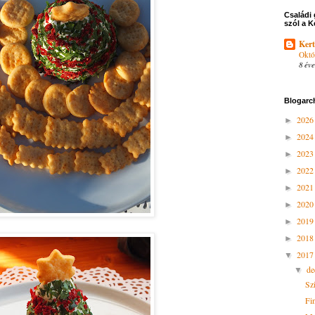
Családi 
szól a K
Kert
Októ
8 éve
Blogarc
202
►
202
►
202
►
202
►
202
►
202
►
201
►
201
►
201
▼
d
▼
Sz
Fi