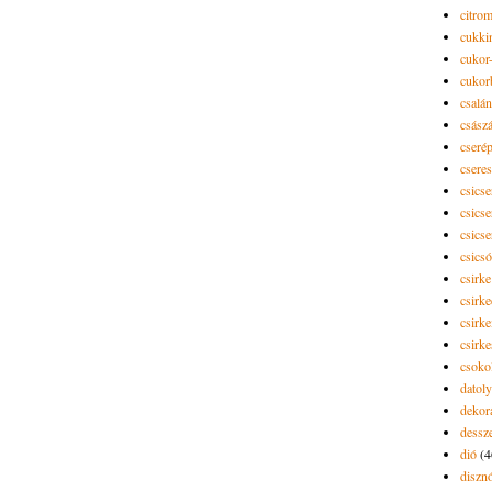
citro
cukki
cukor-
cukor
csalán
csász
cseré
csere
csicse
csicse
csicse
csics
csirke
csirk
csirke
csirk
csoko
datol
dekor
dessze
dió
(4
diszn