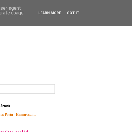
 user-agent
nerate usage
LEARN MORE
GOT IT
házunk
os Porta - Hamarosan...
erekes család