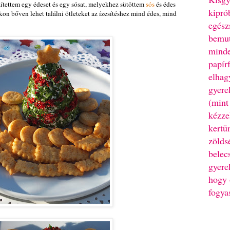
zítettem egy édeset és egy sósat, melyekhez sütöttem
sós
és édes
kipró
kon bőven lehet találni ötleteket az ízesítéshez mind édes, mind
egész
bemut
minde
papír
elhag
gyere
(mint
kézze
kertü
zölds
belec
gyere
hogy 
fogya