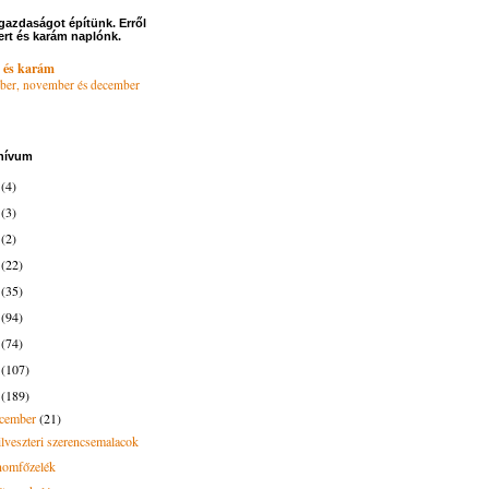
gazdaságot építünk. Erről
ert és karám naplónk.
 és karám
ber, november és december
hívum
6
(4)
4
(3)
3
(2)
2
(22)
1
(35)
0
(94)
9
(74)
8
(107)
7
(189)
ecember
(21)
ilveszteri szerencsemalacok
nomfőzelék