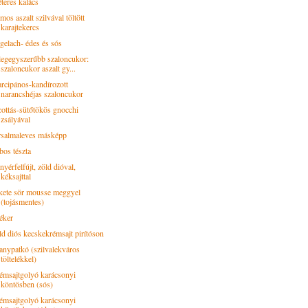
teres kalács
os aszalt szilvával töltött
karajtekercs
gelach- édes és sós
legegyszerűbb szaloncukor:
szaloncukor aszalt gy...
rcipános-kandírozott
narancshéjas szaloncukor
cottás-sütőtökös gnocchi
zsályával
rsalmaleves másképp
bos tészta
yérfelfújt, zöld dióval,
kéksajttal
kete sör mousse meggyel
(tojásmentes)
éker
ld diós kecskekrémsajt pirítóson
anypatkó (szilvalekváros
töltelékkel)
émsajtgolyó karácsonyi
köntösben (sós)
émsajtgolyó karácsonyi