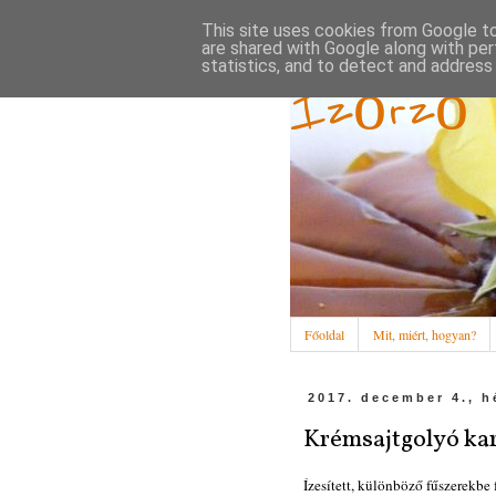
This site uses cookies from Google to 
are shared with Google along with per
statistics, and to detect and address
Ízőrző
Főoldal
Mit, miért, hogyan?
2017. december 4., h
Krémsajtgolyó kar
Ízesített, különböző fűszerekbe