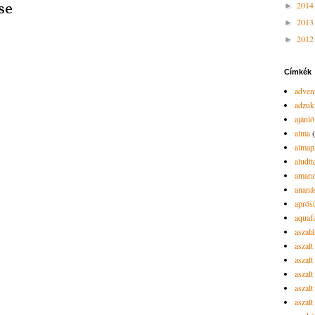
se
201
►
201
►
201
►
Címkék
advent
adzuk
ajánló
alma
almap
aludtt
amara
ananá
aprós
aquaf
aszalá
aszalt
aszal
aszal
aszalt
aszalt