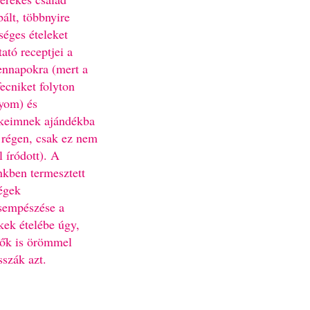
bált, többnyire
séges ételeket
ató receptjei a
nnapokra (mert a
fecniket folyton
yom) és
keimnek ajándékba
 régen, csak ez nem
l íródott). A
nkben termesztett
égek
sempészése a
kek ételébe úgy,
ők is örömmel
sszák azt.