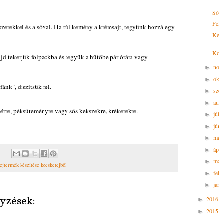
Só
Fel
szerekkel és a sóval. Ha túl kemény a krémsajt, tegyünk hozzá egy
Ken
Ko
d tekerjük folpackba és tegyük a hűtőbe pár órára vagy
n
►
ok
►
ánk", díszítsük fel.
sz
►
au
►
érre, péksüteményre vagy sós kekszekre, krékerekre.
jú
►
jú
►
m
►
áp
►
má
►
tejtermék készítése kecsketejből
fe
►
ja
►
yzések:
201
►
201
►