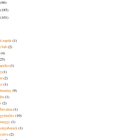
4
(66)
3
(185)
2
(101)
i naptár
(1)
i bab
(2)
(4)
(25)
aprika
(1)
ej
(1)
nt
(2)
sz
(1)
ütemény
(9)
aba
(1)
s
(2)
 birsalma
(1)
t gyümölcs
(10)
t meggy
(1)
 sárgabarack
(1)
 szilva
(2)