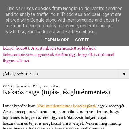
This site uses cookies from Google to deliver its services
Ízőrző
and to analyze traffic. Your IP address and user-agent are
shared with Google along with performance and security
metrics to ensure quality of service, generate usage
Kisgyerekes család kipróbált, többnyire egészséges ételeket
statistics, and to detect and address abuse.
bemutató receptjei a mindennapokra (mert a papírfecniket folyton
LEARN MORE
GOT IT
elhagyom) és gyerekeimnek ajándékba (mint régen, csak ez nem
kézzel íródott). A kertünkben termesztett zöldségek
belecsempészése a gyerekek ételébe úgy, hogy ők is örömmel
fogyasszák azt.
▼
2017. január 25., szerda
Kakaós csiga (tojás-, és gluténmentes)
Ismét kipróbáltam
Nóri mindenmentes konyhájának
egyik receptjét.
Az alaprecepten változtattam, mert nálunk nem volt fontos, hogy
tejmentes is legyen az étel, így én kókuszzsír helyett vajat
használtam és tejjel is meglocsoltam a tetejét. Nekem még mindig
kicsit furcsa a kölesliszt és a barna rizsliszt mellékíze, de