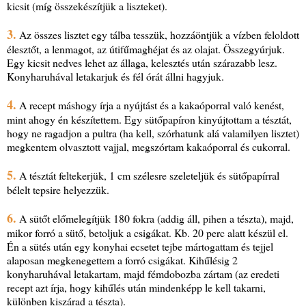
kicsit (míg összekészítjük a liszteket).
3.
Az összes lisztet egy tálba tesszük, hozzáöntjük a vízben feloldott
élesztőt, a lenmagot, az útifűmaghéjat és az olajat. Összegyúrjuk.
Egy kicsit nedves lehet az állaga, kelesztés után szárazabb lesz.
Konyharuhával letakarjuk és fél órát állni hagyjuk.
4.
A recept máshogy írja a nyújtást és a kakaóporral való kenést,
mint ahogy én készítettem. Egy sütőpapíron kinyújtottam a tésztát,
hogy ne ragadjon a pultra (ha kell, szórhatunk alá valamilyen lisztet)
megkentem olvasztott vajjal, megszórtam kakaóporral és cukorral.
5.
A tésztát feltekerjük, 1 cm szélesre szeleteljük és sütőpapírral
bélelt tepsire helyezzük.
6.
A sütőt előmelegítjük 180 fokra (addig áll, pihen a tészta), majd,
mikor forró a sütő, betoljuk a csigákat. Kb. 20 perc alatt készül el.
Én a sütés után egy konyhai ecsetet tejbe mártogattam és tejjel
alaposan megkenegettem a forró csigákat. Kihűlésig 2
konyharuhával letakartam, majd fémdobozba zártam (az eredeti
recept azt írja, hogy kihűlés után mindenképp le kell takarni,
különben kiszárad a tészta).