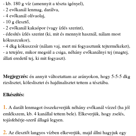
- kb. 180 g víz (amennyit a tészta igényel),
- 2 evőkanál lenmag, darálva,
- 4 evőkanál olívaolaj,
- 10 g élesztő,
- 2 evőkanál kakaópor (vagy ízlés szerint),
- édesítés ízlés szerint (ki, mit és mennyit használ, nálam most
kókuszcukor),
- 4 dkg kókuszzsír (nálam vaj, mert mi fogyasztunk tejtermékeket),
- a tetejére, mikor megsül a csiga, néhány evőkanálnyi tej (magtej,
állati eredetű tej, ki mit fogyaszt).
Megjegyzés:
én annyit változtattam az arányokon, hogy 5-5-5 dkg
rizslisztet, köleslisztet és hajdinalisztet tettem a tésztába.
Elkészítés:
1.
A darált lenmagot összekeverjük néhány evőkanál vízzel (ha jól
emlékszem, kb. 4 kanállal tettem bele). Elkeverjük, hogy zselés,
tojásfehérje-szerű állagú legyen.
2.
Az élesztőt langyos vízben elkeverjük, majd állni hagyjuk egy