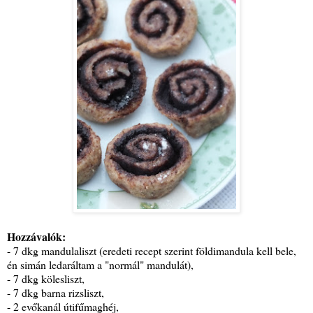
Hozzávalók:
- 7 dkg mandulaliszt (eredeti recept szerint földimandula kell bele,
én simán ledaráltam a "normál" mandulát),
- 7 dkg kölesliszt,
- 7 dkg barna rizsliszt,
- 2 evőkanál útifűmaghéj,