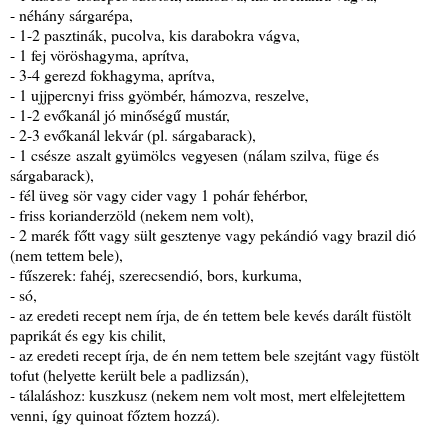
- néhány sárgarépa,
- 1-2 pasztinák, pucolva, kis darabokra vágva,
- 1 fej vöröshagyma, aprítva,
- 3-4 gerezd fokhagyma, aprítva,
- 1 ujjpercnyi friss gyömbér, hámozva, reszelve,
- 1-2 evőkanál jó minőségű mustár,
- 2-3 evőkanál lekvár (pl. sárgabarack),
- 1 csésze aszalt gyümölcs vegyesen (nálam szilva, füge és
sárgabarack),
- fél üveg sör vagy cider vagy 1 pohár fehérbor,
- friss korianderzöld (nekem nem volt),
- 2 marék főtt vagy sült gesztenye vagy pekándió vagy brazil dió
(nem tettem bele),
- fűszerek: fahéj, szerecsendió, bors, kurkuma,
- só,
- az eredeti recept nem írja, de én tettem bele kevés darált füstölt
paprikát és egy kis chilit,
- az eredeti recept írja, de én nem tettem bele szejtánt vagy füstölt
tofut (helyette került bele a padlizsán),
- tálaláshoz: kuszkusz (nekem nem volt most, mert elfelejtettem
venni, így quinoat főztem hozzá).