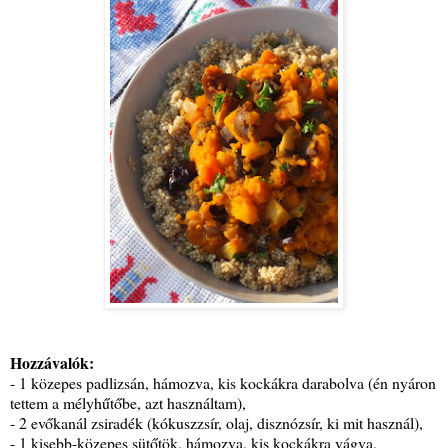
Hozzávalók:
- 1 közepes padlizsán, hámozva, kis kockákra darabolva (én nyáron
tettem a mélyhűtőbe, azt használtam),
- 2 evőkanál zsiradék (kókuszzsír, olaj, disznózsír, ki mit használ),
- 1 kisebb-közepes sütőtök, hámozva, kis kockákra vágva,