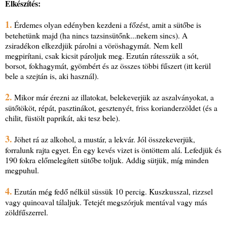
Elkészítés:
1.
Érdemes olyan edényben kezdeni a főzést, amit a sütőbe is
betehetünk majd (ha nincs tazsinsütőnk...nekem sincs). A
zsiradékon elkezdjük párolni a vöröshagymát. Nem kell
megpirítani, csak kicsit pároljuk meg. Ezután rátesszük a sót,
borsot, fokhagymát, gyömbért és az összes többi fűszert (itt kerül
bele a szejtán is, aki használ).
2.
Mikor már érezni az illatokat, belekeverjük az aszalványokat, a
sütőtököt, répát, pasztinákot, gesztenyét, friss korianderzöldet (és a
chilit, füstölt paprikát, aki tesz bele).
3.
Jöhet rá az alkohol, a mustár, a lekvár. Jól összekeverjük,
forralunk rajta egyet. Én egy kevés vizet is öntöttem alá. Lefedjük és
190 fokra előmelegített sütőbe toljuk. Addig sütjük, míg minden
megpuhul.
4.
Ezután még fedő nélkül süssük 10 percig. Kuszkusszal, rizzsel
vagy quinoaval tálaljuk. Tetejét megszórjuk mentával vagy más
zöldfűszerrel.