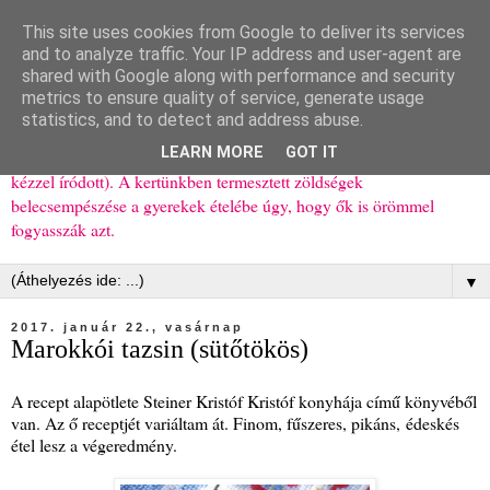
This site uses cookies from Google to deliver its services
Ízőrző
and to analyze traffic. Your IP address and user-agent are
shared with Google along with performance and security
metrics to ensure quality of service, generate usage
Kisgyerekes család kipróbált, többnyire egészséges ételeket
statistics, and to detect and address abuse.
bemutató receptjei a mindennapokra (mert a papírfecniket folyton
LEARN MORE
GOT IT
elhagyom) és gyerekeimnek ajándékba (mint régen, csak ez nem
kézzel íródott). A kertünkben termesztett zöldségek
belecsempészése a gyerekek ételébe úgy, hogy ők is örömmel
fogyasszák azt.
▼
2017. január 22., vasárnap
Marokkói tazsin (sütőtökös)
A recept alapötlete Steiner Kristóf Kristóf konyhája című könyvéből
van. Az ő receptjét variáltam át. Finom, fűszeres, pikáns, édeskés
étel lesz a végeredmény.