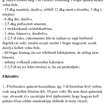
volna bele,
- 15 dkg mandula, darálva, (ebből 12 dkg ment a tésztába, 3 dkg a
tetejére)
- 6 dkg dió, darálva,
- 2,5 dkg puffasztott amarant,
- 1 mokkáskanál szódabikarbóna,
- 1 alma, hámozva, darabolva,
- 2-2,5 dl édes, cukormentes lekvár (nálam ez saját befőzésű
fügelekvár volt), eredeti recept szerint 1 bögre magozott, aszalt
datolya kellett volna bele,
- fél bögre lenmag (én ezt véletlenül kifelejtettem, de utólag nem
bánom),
- néhány evőkanál cukrozatlan kakaópor,
- 2-2,5 dl tej (ez lehet növényi is, ha azt preferáljuk).
Elkészítés:
1.
Főzőtasakos quinoát használtam, így 3 dl forrásban lévő vízben
csak meg kellett főznöm (kb. 10 perc volt). Ha nem ilyen quinoánk
van, olvassuk el a zacskóján lévő tájékoztatót, hogy hogyan kell
puhára főzni (előtte mindenképp öblítsük át tiszta vízzel).