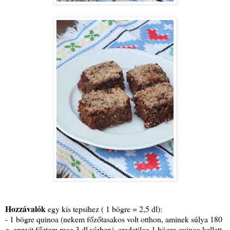
Hozzávalók
egy kis tepsihez ( 1 bögre = 2,5 dl):
- 1 bögre quinoa (nekem főzőtasakos volt otthon, aminek súlya 180
g, ennyit főztem meg 3 dl vízben), eredetileg 1 bögre quinoa kellett