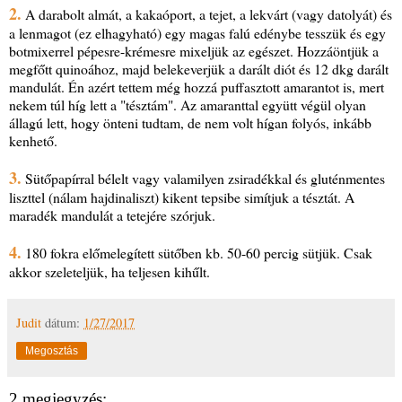
2.
A darabolt almát, a kakaóport, a tejet, a lekvárt (vagy datolyát) és
a lenmagot (ez elhagyható) egy magas falú edénybe tesszük és egy
botmixerrel pépesre-krémesre mixeljük az egészet. Hozzáöntjük a
megfőtt quinoához, majd belekeverjük a darált diót és 12 dkg darált
mandulát. Én azért tettem még hozzá puffasztott amarantot is, mert
nekem túl híg lett a "tésztám". Az amaranttal együtt végül olyan
állagú lett, hogy önteni tudtam, de nem volt hígan folyós, inkább
kenhető.
3.
Sütőpapírral bélelt vagy valamilyen zsiradékkal és gluténmentes
liszttel (nálam hajdinaliszt) kikent tepsibe simítjuk a tésztát. A
maradék mandulát a tetejére szórjuk.
4.
180 fokra előmelegített sütőben kb. 50-60 percig sütjük. Csak
akkor szeleteljük, ha teljesen kihűlt.
Judit
dátum:
1/27/2017
Megosztás
2 megjegyzés: