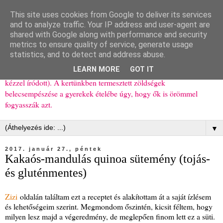
This site uses cookies from Google to deliver its services
Ízőrző
and to analyze traffic. Your IP address and user-agent are
shared with Google along with performance and security
metrics to ensure quality of service, generate usage
Kisgyerekes család kipróbált, többnyire egészséges ételeket
statistics, and to detect and address abuse.
bemutató receptjei a mindennapokra (mert a papírfecniket folyton
LEARN MORE
GOT IT
elhagyom) és gyerekeimnek ajándékba (mint régen, csak ez nem
kézzel íródott). A kertünkben termesztett zöldségek
belecsempészése a gyerekek ételébe úgy, hogy ők is örömmel
fogyasszák azt.
▼
2017. január 27., péntek
Kakaós-mandulás quinoa sütemény (tojás-
és gluténmentes)
Zizi
oldalán találtam ezt a receptet és alakítottam át a saját ízlésem
és lehetőségeim szerint. Megmondom őszintén, kicsit féltem, hogy
milyen lesz majd a végeredmény, de meglepően finom lett ez a süti.