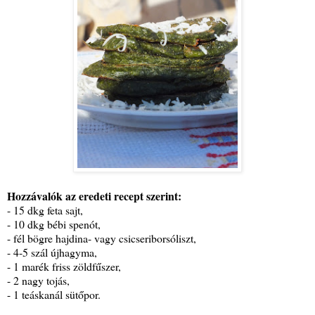
Hozzávalók az eredeti recept szerint:
- 15 dkg feta sajt,
- 10 dkg bébi spenót,
- fél bögre hajdina- vagy csicseriborsóliszt,
- 4-5 szál újhagyma,
- 1 marék friss zöldfűszer,
- 2 nagy tojás,
- 1 teáskanál sütőpor.