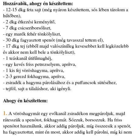
Hozzávalók, ahogy én készítettem:
- 12-15 dkg feta sajt (még nyáron készítettem, sós lében tárolom a
hűtőben),
- 2 dkg étkezési keményítő,
- 7 dkg csicseriborsóliszt,
- egy marék fehér tönkölyliszt,
- 30 dkg fagyasztott spenót (még tavasszal tettem el),
- 17 dkg tej (ebből majd valószínűleg kevesebbet kell legközelebb
és akkor nem kell bele a tönkölyliszt),
- 1 teáskanál útifűmaghéj,
- egy kevés friss petrezselyem, aprítva,
- 1 kis fej vöröshagyma, aprítva,
- 2-3 gerezd fokhagyma, aprítva,
- zsiradék a hagyma párolásához és a puffancsok sütéséhez,
- tejföl, sajt a tálaláshoz, aki igényli.
Ahogy én készítettem:
1.
A vöröshagymát egy evőkanál zsiradékon megpároljuk, majd
rátesszük a spenótot, fokhagymát. Sózzuk, borsozzuk. Ha friss
spenótot használunk, akkor addig pároljuk, míg összeesik a spenót,
ha fagyasztottat, mint én most, akkor addig kell párolni, míg ki nem