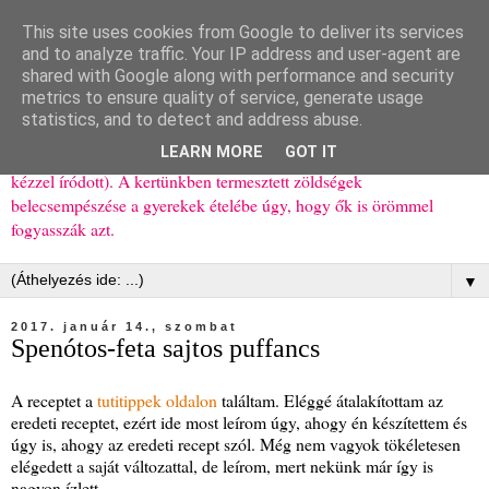
This site uses cookies from Google to deliver its services
Ízőrző
and to analyze traffic. Your IP address and user-agent are
shared with Google along with performance and security
metrics to ensure quality of service, generate usage
Kisgyerekes család kipróbált, többnyire egészséges ételeket
statistics, and to detect and address abuse.
bemutató receptjei a mindennapokra (mert a papírfecniket folyton
LEARN MORE
GOT IT
elhagyom) és gyerekeimnek ajándékba (mint régen, csak ez nem
kézzel íródott). A kertünkben termesztett zöldségek
belecsempészése a gyerekek ételébe úgy, hogy ők is örömmel
fogyasszák azt.
▼
2017. január 14., szombat
Spenótos-feta sajtos puffancs
A receptet a
tutitippek oldalon
találtam. Eléggé átalakítottam az
eredeti receptet, ezért ide most leírom úgy, ahogy én készítettem és
úgy is, ahogy az eredeti recept szól. Még nem vagyok tökéletesen
elégedett a saját változattal, de leírom, mert nekünk már így is
nagyon ízlett.