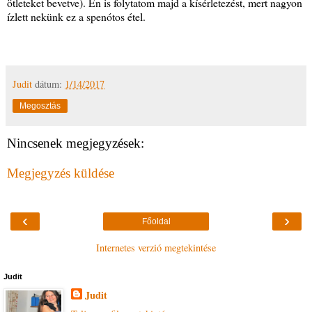
ötleteket bevetve). Én is folytatom majd a kísérletezést, mert nagyon
ízlett nekünk ez a spenótos étel.
Judit
dátum:
1/14/2017
Megosztás
Nincsenek megjegyzések:
Megjegyzés küldése
‹
›
Főoldal
Internetes verzió megtekintése
Judit
Judit