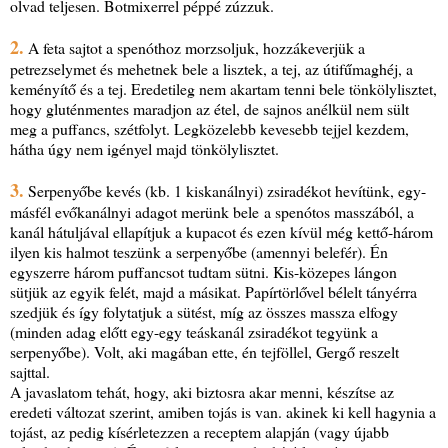
olvad teljesen. Botmixerrel péppé zúzzuk.
2.
A feta sajtot a spenóthoz morzsoljuk, hozzákeverjük a
petrezselymet és mehetnek bele a lisztek, a tej, az útifűmaghéj, a
keményítő és a tej. Eredetileg nem akartam tenni bele tönkölylisztet,
hogy gluténmentes maradjon az étel, de sajnos anélkül nem sült
meg a puffancs, szétfolyt. Legközelebb kevesebb tejjel kezdem,
hátha úgy nem igényel majd tönkölylisztet.
3.
Serpenyőbe kevés (kb. 1 kiskanálnyi) zsiradékot hevítünk, egy-
másfél evőkanálnyi adagot merünk bele a spenótos masszából, a
kanál hátuljával ellapítjuk a kupacot és ezen kívül még kettő-három
ilyen kis halmot teszünk a serpenyőbe (amennyi belefér). Én
egyszerre három puffancsot tudtam sütni. Kis-közepes lángon
sütjük az egyik felét, majd a másikat. Papírtörlővel bélelt tányérra
szedjük és így folytatjuk a sütést, míg az összes massza elfogy
(minden adag előtt egy-egy teáskanál zsiradékot tegyünk a
serpenyőbe). Volt, aki magában ette, én tejföllel, Gergő reszelt
sajttal.
A javaslatom tehát, hogy, aki biztosra akar menni, készítse az
eredeti változat szerint, amiben tojás is van. akinek ki kell hagynia a
tojást, az pedig kísérletezzen a receptem alapján (vagy újabb