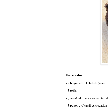
Hozzávalók:
- 2 bögre főtt fekete bab (száraz
- 3 tojás,
- (barna)cukor ízlés szerint (ere
- 3 púpos evőkanál cukrozatlan