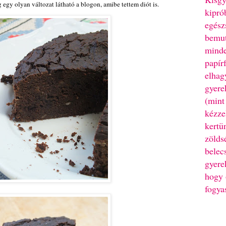
 egy olyan változat látható a blogon, amibe tettem diót is.
kipró
egész
bemut
minde
papír
elhag
gyere
(mint
kézze
kertü
zölds
belec
gyere
hogy 
fogya