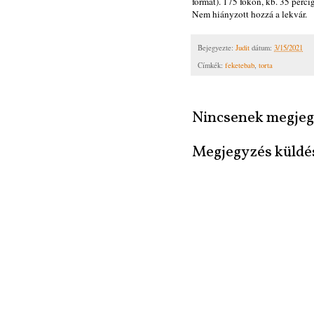
formát). 175 fokon, kb. 35 perc
Nem hiányzott hozzá a lekvár.
Bejegyezte:
Judit
dátum:
3/15/2021
Címkék:
feketebab
,
torta
Nincsenek megjeg
Megjegyzés küldé