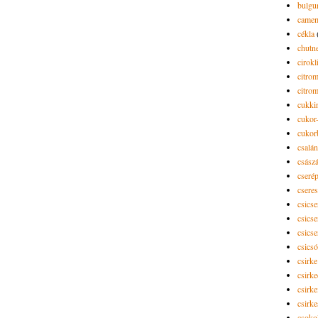
bulgu
camem
cékla
chutn
cirokl
citro
citro
cukki
cukor-
cukor
csalán
csász
cseré
csere
csicse
csicse
csicse
csics
csirke
csirk
csirke
csirk
csoko