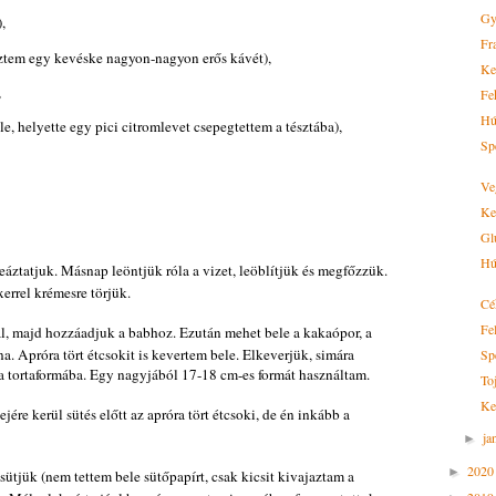
Gy
,
Fra
főztem egy kevéske nagyon-nagyon erős kávét),
Ke
,
Fe
Hú
le, helyette egy pici citromlevet csepegtettem a tésztába),
Sp
Ve
Ke
Glu
Hú
beáztatjuk. Másnap leöntjük róla a vizet, leöblítjük és megfőzzük.
errel krémesre törjük.
Cé
Fe
al, majd hozzáadjuk a babhoz. Ezután mehet bele a kakaópor, a
a. Apróra tört étcsokit is kevertem bele. Elkeverjük, simára
Sp
 a tortaformába. Egy nagyjából 17-18 cm-es formát használtam.
To
Ke
ejére kerül sütés előtt az apróra tört étcsoki, de én inkább a
ja
►
202
►
sütjük (nem tettem bele sütőpapírt, csak kicsit kivajaztam a