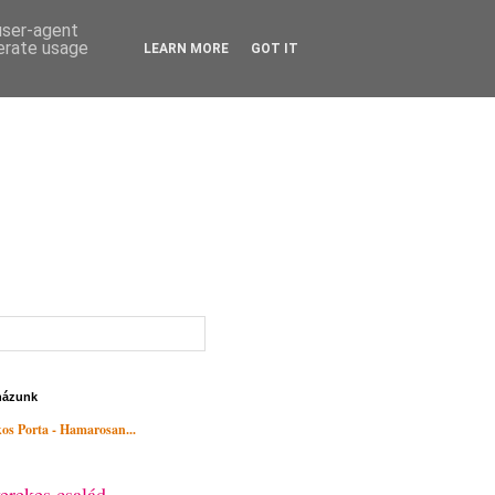
 user-agent
nerate usage
LEARN MORE
GOT IT
házunk
os Porta - Hamarosan...
erekes család