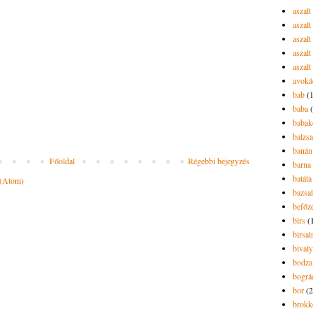
aszalt
aszal
aszal
aszalt
aszalt
avoká
bab
(
baba
babak
balzs
banán
Főoldal
Régebbi bejegyzés
barna 
batáta
 (Atom)
bazsa
befőz
birs
(
birsa
bivaly
bodza
bográ
bor
(2
brokk