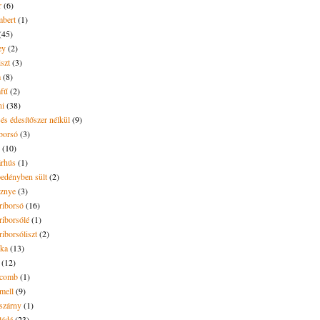
r
(6)
bert
(1)
(45)
ey
(2)
iszt
(3)
m
(8)
mfű
(2)
ni
(38)
és édesítőszer nélkül
(9)
borsó
(3)
(10)
árhús
(1)
pedényben sült
(2)
sznye
(3)
riborsó
(16)
riborsólé
(1)
riborsóliszt
(2)
óka
(13)
(12)
ecomb
(1)
mell
(9)
eszárny
(1)
ládé
(23)