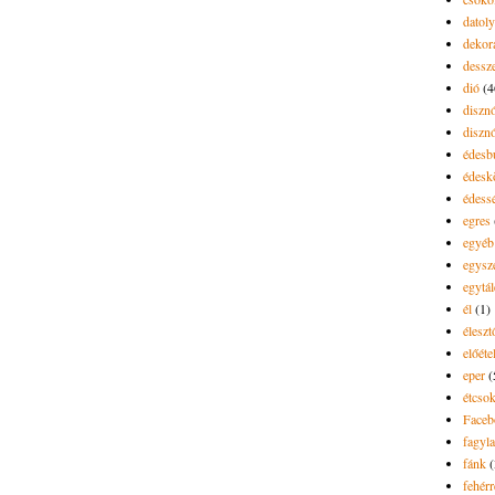
datol
dekor
dessze
dió
(4
diszn
diszn
édesb
édes
édess
egres
egyéb
egysz
egytál
él
(1)
élesz
előéte
eper
(
étcsok
Faceb
fagyla
fánk
(
fehér