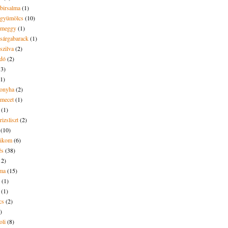
 birsalma
(1)
t gyümölcs
(10)
t meggy
(1)
 sárgabarack
(1)
 szilva
(2)
dó
(2)
13)
(1)
onyha
(2)
amecet
(1)
(1)
rizsliszt
(2)
(10)
likom
(6)
és
(38)
12)
lma
(15)
(1)
(1)
cs
(2)
)
oli
(8)