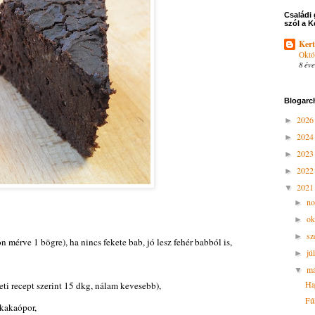
Családi 
szól a K
Kert
Októ
8 éve
Blogarc
202
►
202
►
202
►
202
►
202
▼
n
►
ok
►
sz
►
on mérve 1 bögre), ha nincs fekete bab, jó lesz fehér babból is,
jú
►
má
▼
Haj
deti recept szerint 15 dkg, nálam kevesebb),
Fű
 kakaópor,