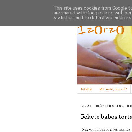
This site uses cookies from Google to 
are shared with Google along with per
statistics, and to detect and address
Ízőrző
Főoldal
Mit, miért, hogyan?
2021. március 15., h
Fekete babos tort
Nagyon finom, krémes, szaftos.