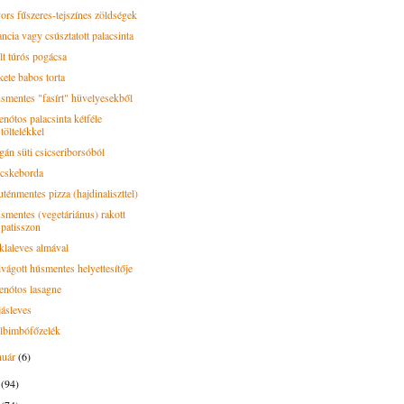
ors fűszeres-tejszínes zöldségek
ncia vagy csúsztatott palacsinta
lt túrós pogácsa
kete babos torta
smentes "fasírt" hüvelyesekből
enótos palacsinta kétféle
töltelékkel
gán süti csicseriborsóból
cskeborda
ténmentes pizza (hajdinaliszttel)
smentes (vegetáriánus) rakott
patisszon
klaleves almával
lvágott húsmentes helyettesítője
enótos lasagne
jásleves
lbimbófőzelék
nuár
(6)
0
(94)