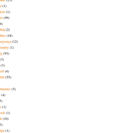
ya
(1)
áció
(1)
rt
(99)
6)
óháj
(2)
óhús
(18)
urgonya
(12)
kömény
(1)
ég
(93)
(3)
(3)
erű
(4)
étel
(55)
tőmentes
(5)
l
(4)
5)
i
(1)
ook
(1)
lt
(10)
3)
répa
(1)