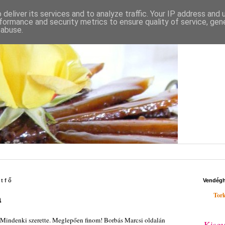
deliver its services and to analyze traffic. Your IP address and
formance and security metrics to ensure quality of service, ge
 abuse.
étfő
Vendég
Tork
a
 Mindenki szerette. Meglepően finom! Borbás Marcsi oldalán
Kisgy