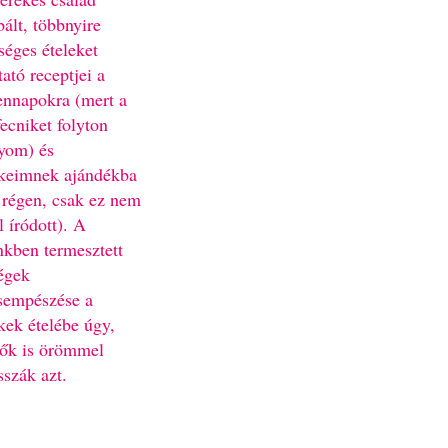
bált, többnyire
séges ételeket
ató receptjei a
nnapokra (mert a
fecniket folyton
yom) és
keimnek ajándékba
 régen, csak ez nem
l íródott). A
nkben termesztett
égek
sempészése a
kek ételébe úgy,
ők is örömmel
sszák azt.