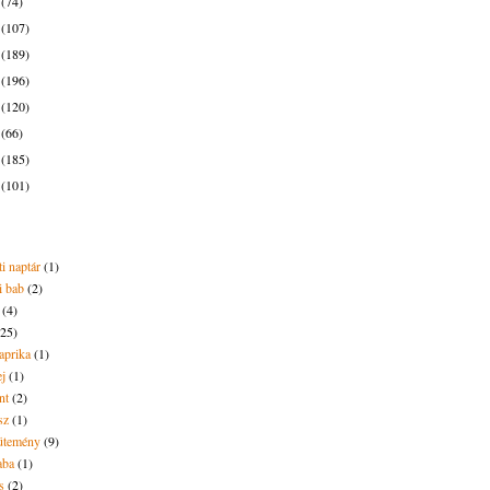
9
(74)
8
(107)
7
(189)
6
(196)
5
(120)
4
(66)
3
(185)
2
(101)
i naptár
(1)
i bab
(2)
(4)
(25)
aprika
(1)
ej
(1)
nt
(2)
sz
(1)
ütemény
(9)
aba
(1)
s
(2)