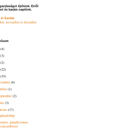
gazdaságot építünk. Erről
ert és karám naplónk.
 és karám
ber, november és december
hívum
6
(4)
4
(3)
3
(2)
2
(22)
1
(35)
ovember
(6)
tóber
(1)
eptember
(2)
lius
(3)
rcius
(17)
dinafelfújt
szeres, paradicsomos
csicseriborsó