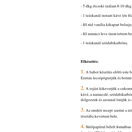
- 5 dkg étcsoki (nálam 8-10 dkg)
- 1 teáskanál instant kávé (én 
- fél rúd vanília kikapart belseje
- fél narancs leve (nem tettem be
- 1 teáskanál szódabikarbóna.
Elkészítés:
1.
A babot készítés előtti este 
Ezután lecsöpögtetjük és botmix
2.
A tojást kikeverjük a cukorr
kávé, a narancslé, szódabikarbón
dolgozzuk és azonnal öntjük is
3.
Az eredeti recept szerint a tet
tésztába kevertem bele.
4.
Sütőpapírral bélelt formában 