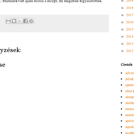
ig. Málnalekvárt ajánl hozzá a recept, mi magában fogyasztottuk.
201
►
201
►
201
►
201
►
201
►
201
►
201
►
yzések:
201
►
se
Címkék
advent
adzuk
ajánló
alma
almap
aludtt
amara
ananá
aprós
aquaf
aszalá