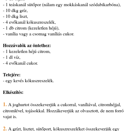
- 1 teáskanál sütőpor (nálam egy mokkáskanál szódabikarbóna),
- 10 dkg gríz,
- 10 dkg liszt,
- 4 evőkanál kókuszreszelék,
- 1 db citrom (kezeletlen héjú),
- vanília vagy a csomag vaníliás cukor.
Hozzávalók az öntethez:
- 1 kezeletlen héjú citrom,
- 1 dl víz,
- 4 evőkanál cukor.
Tetejére:
- egy kevés kókuszreszelék.
Elkészítés:
1.
A joghurtot összekeverjük a cukorral, vaníliával, citromhéjjal,
citromlével, tojásokkal. Hozzákeverjük az olvasztott, de nem forró
vajat is.
2.
A grízt, lisztet, sütőport, kókuszreszeléket összekeverjük egy