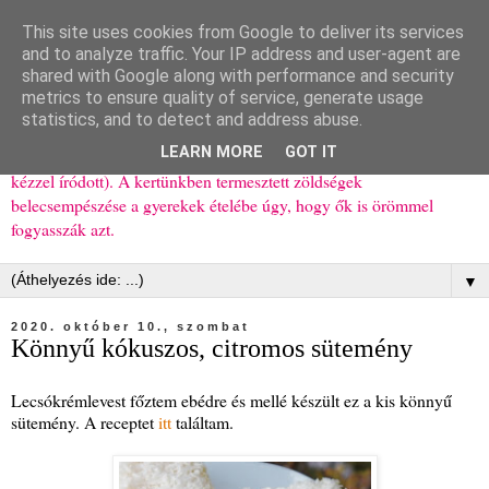
This site uses cookies from Google to deliver its services
Ízőrző
and to analyze traffic. Your IP address and user-agent are
shared with Google along with performance and security
metrics to ensure quality of service, generate usage
Kisgyerekes család kipróbált, többnyire egészséges ételeket
statistics, and to detect and address abuse.
bemutató receptjei a mindennapokra (mert a papírfecniket folyton
LEARN MORE
GOT IT
elhagyom) és gyerekeimnek ajándékba (mint régen, csak ez nem
kézzel íródott). A kertünkben termesztett zöldségek
belecsempészése a gyerekek ételébe úgy, hogy ők is örömmel
fogyasszák azt.
▼
2020. október 10., szombat
Könnyű kókuszos, citromos sütemény
Lecsókrémlevest főztem ebédre és mellé készült ez a kis könnyű
sütemény. A receptet
itt
találtam.