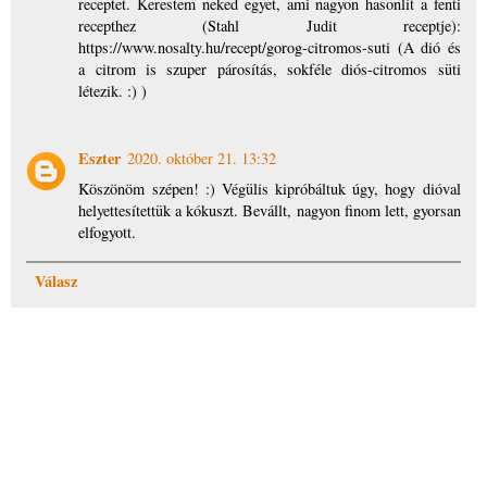
receptet. Kerestem neked egyet, ami nagyon hasonlít a fenti
recepthez (Stahl Judit receptje):
https://www.nosalty.hu/recept/gorog-citromos-suti (A dió és
a citrom is szuper párosítás, sokféle diós-citromos süti
létezik. :) )
Eszter
2020. október 21. 13:32
Köszönöm szépen! :) Végülis kipróbáltuk úgy, hogy dióval
helyettesítettük a kókuszt. Bevállt, nagyon finom lett, gyorsan
elfogyott.
Válasz