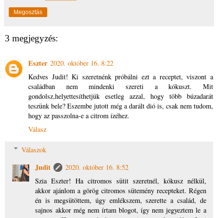
Megosztás
3 megjegyzés:
Eszter
2020. október 16. 8:22
Kedves Judit! Ki szeretnénk próbálni ezt a receptet, viszont a
családban nem mindenki szereti a kókuszt. Mit
gondolsz,helyettesíthetjük esetleg azzal, hogy több búzadarát
teszünk bele? Eszembe jutott még a darált dió is, csak nem tudom,
hogy az passzolna-e a citrom ízéhez.
Válasz
Válaszok
Judit
2020. október 16. 8:52
Szia Eszter! Ha citromos sütit szeretnél, kókusz nélkül,
akkor ajánlom a görög citromos sütemény recepteket. Régen
én is megsütöttem, úgy emlékszem, szerette a család, de
sajnos akkor még nem írtam blogot, így nem jegyeztem le a