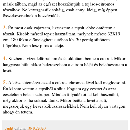
másik tálban, majd az egészet hozzáöntjük a tojásos-citromos
tésztához. Ne kevergessük sokáig, csak annyi ideig, míg éppen
összekeverednek a hozzávalók.
3.
Én most csak vajaztam, liszteztem a tepsit, ebbe öntöttem a
tésztát. Kisebb méretű tepsit használtam, melynek mérete 32X19
cm. 180 fokra előmelegített sütőben kb. 30 percig sütöttem
(tűpróba). Nem lesz piros a teteje.
4.
Közben a vizet felforraltam és feloldottam benne a cukrot. Mikor
langyosra hűlt, akkor belereszeltem a citrom héját és belefacsartam a
levét.
5.
A kész süteményt ezzel a cukros-citromos lével kell meglocsolni.
Én ki sem vettem a tepsiből a sütit. Fogtam egy ecsetet és azzal
ecseteltem bele a szirupot. Minden folyadékot fel kell használni,
még akkor is, ha soknak tűnik. Mikor beitta a levet a süti,
megszórjuk egy kevés kókuszreszelékkel. Nem kell olyan vastagon,
ahogy én tettem.
Judit
dátum:
10/10/2020