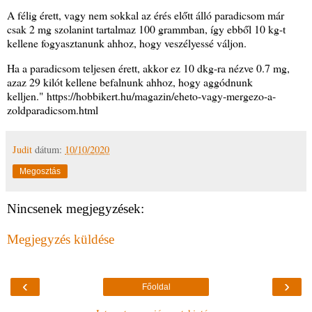
A félig érett, vagy nem sokkal az érés előtt álló paradicsom már
csak 2 mg szolanint tartalmaz 100 grammban, így ebből 10 kg-t
kellene fogyasztanunk ahhoz, hogy veszélyessé váljon.
Ha a paradicsom teljesen érett, akkor ez 10 dkg-ra nézve 0.7 mg,
azaz 29 kilót kellene befalnunk ahhoz, hogy aggódnunk
kelljen." https://hobbikert.hu/magazin/eheto-vagy-mergezo-a-
zoldparadicsom.html
Judit
dátum:
10/10/2020
Megosztás
Nincsenek megjegyzések:
Megjegyzés küldése
‹
›
Főoldal