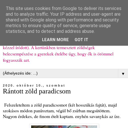
This site uses cookies from Google to deliver its services
Ízőrző
and to analyze traffic. Your IP address and user-agent are
shared with Google along with performance and security
metrics to ensure quality of service, generate usage
Kisgyerekes család kipróbált, többnyire egészséges ételeket
statistics, and to detect and address abuse.
bemutató receptjei a mindennapokra (mert a papírfecniket folyton
LEARN MORE
GOT IT
elhagyom) és gyerekeimnek ajándékba (mint régen, csak ez nem
kézzel íródott). A kertünkben termesztett zöldségek
belecsempészése a gyerekek ételébe úgy, hogy ők is örömmel
fogyasszák azt.
▼
2020. október 10., szombat
Rántott zöld paradicsom
Felszeleteltem a zöld paradicsomot (két hosszúkás fajtát), majd
szokásos módon paníroztam, végül bő zsírban megsütöttem.
Nagyon érdekes, de finom ételt kaptam. enyhén savanykás az íze.