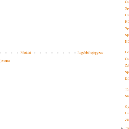
Cs
Sp
Cs
Hú
Spe
Sp
Hú
Cé
Főoldal
Régebbi bejegyzés
Cs
 (Atom)
Za
Sp
Kö
Tú
Só
Gy
Cs
Zö
má
►