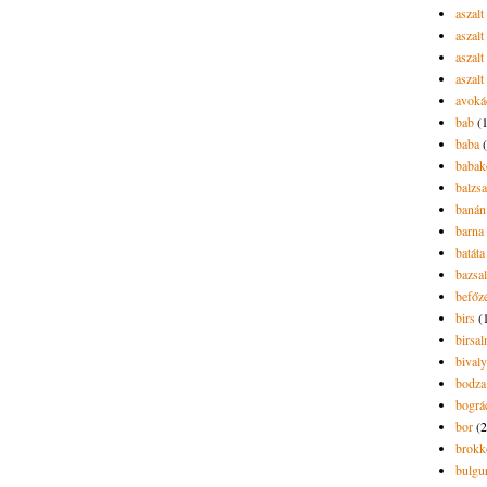
aszal
aszal
aszalt
aszalt
avoká
bab
(
baba
babak
balzs
banán
barna 
batáta
bazsa
befőz
birs
(
birsa
bivaly
bodza
bográ
bor
(2
brokk
bulgu