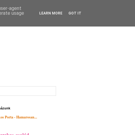
 user-agent
nerate usage
LEARN MORE
GOT IT
házunk
os Porta - Hamarosan...
erekes család