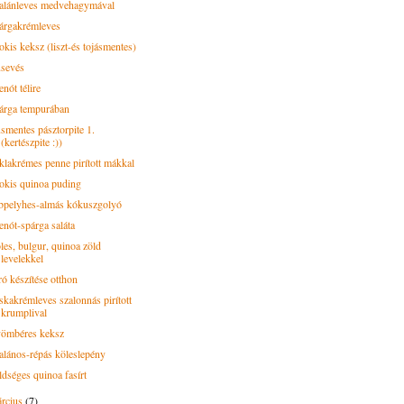
alánleves medvehagymával
árgakrémleves
okis keksz (liszt-és tojásmentes)
sevés
nót télire
árga tempurában
smentes pásztorpite 1.
(kertészpite :))
klakrémes penne pirított mákkal
okis quinoa puding
bpelyhes-almás kókuszgolyó
enót-spárga saláta
les, bulgur, quinoa zöld
levelekkel
ró készítése otthon
skakrémleves szalonnás pirított
krumplival
ömbéres keksz
alános-répás köleslepény
ldséges quinoa fasírt
rcius
(7)