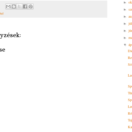
ok
►
sz
►
hal
au
►
jú
►
jú
►
yzések:
m
►
áp
▼
se
Di
Ret
Só
Le
Sp
Túr
Sp
Le
Ró
Te
Ka