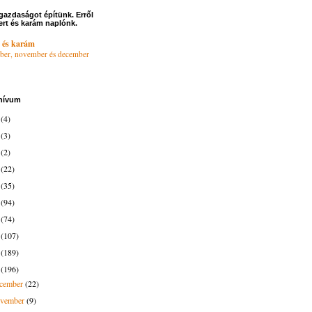
gazdaságot építünk. Erről
ert és karám naplónk.
 és karám
ber, november és december
hívum
6
(4)
4
(3)
3
(2)
2
(22)
1
(35)
0
(94)
9
(74)
8
(107)
7
(189)
6
(196)
ecember
(22)
ovember
(9)