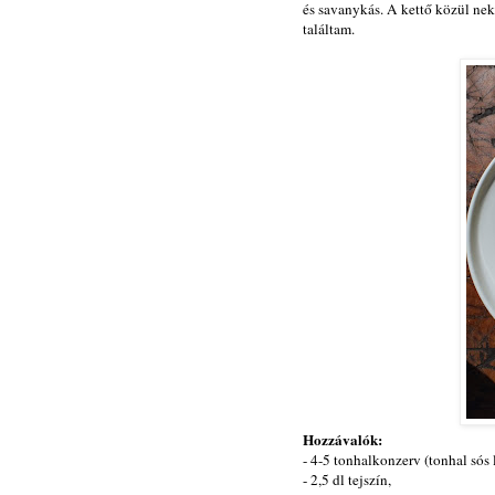
és savanykás. A kettő közül ne
találtam.
Hozzávalók:
- 4-5 tonhalkonzerv (tonhal sós 
- 2,5 dl tejszín,