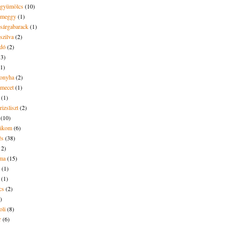
t gyümölcs
(10)
t meggy
(1)
 sárgabarack
(1)
 szilva
(2)
dó
(2)
13)
(1)
onyha
(2)
amecet
(1)
(1)
rizsliszt
(2)
(10)
likom
(6)
és
(38)
12)
lma
(15)
(1)
(1)
cs
(2)
)
oli
(8)
r
(6)