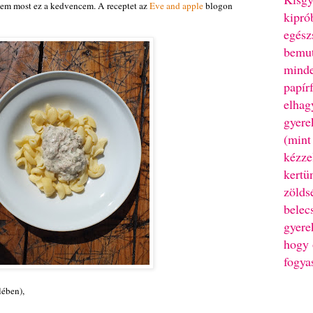
kem most ez a kedvencem. A receptet az
Eve and apple
blogon
kipró
egész
bemut
minde
papír
elhag
gyere
(mint
kézze
kertü
zölds
belec
gyere
hogy 
fogya
lében),