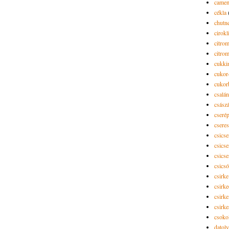
camem
cékla
chutn
cirokl
citro
citro
cukki
cukor-
cukor
csalán
csász
cseré
csere
csicse
csicse
csicse
csics
csirke
csirk
csirke
csirk
csoko
datol