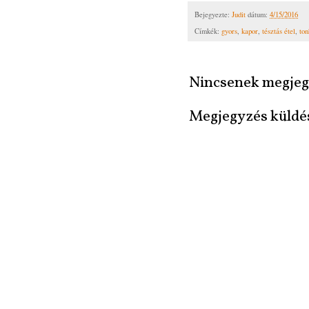
Bejegyezte:
Judit
dátum:
4/15/2016
Címkék:
gyors
,
kapor
,
tésztás étel
,
ton
Nincsenek megjeg
Megjegyzés küldé