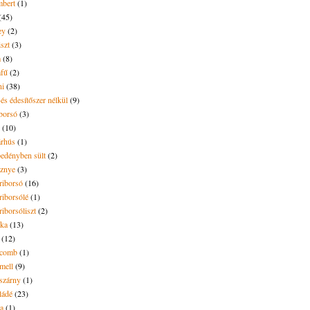
bert
(1)
(45)
ey
(2)
iszt
(3)
m
(8)
mfű
(2)
ni
(38)
és édesítőszer nélkül
(9)
borsó
(3)
(10)
árhús
(1)
pedényben sült
(2)
sznye
(3)
riborsó
(16)
riborsólé
(1)
riborsóliszt
(2)
óka
(13)
(12)
ecomb
(1)
mell
(9)
eszárny
(1)
ládé
(23)
ya
(1)