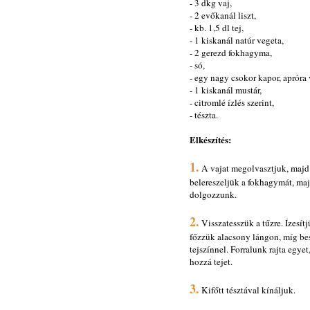
- 3 dkg vaj,
- 2 evőkanál liszt,
- kb. 1,5 dl tej,
- 1 kiskanál natúr vegeta,
- 2 gerezd fokhagyma,
- só,
- egy nagy csokor kapor, apróra
- 1 kiskanál mustár,
- citromlé ízlés szerint,
- tészta.
Elkészítés:
1.
A vajat megolvasztjuk, majd a
belereszeljük a fokhagymát, maj
dolgozzunk.
2.
Visszatesszük a tűzre. Ízesítj
főzzük alacsony lángon, míg be
tejszínnel. Forralunk rajta egyet
hozzá tejet.
3.
Kifőtt tésztával kínáljuk.