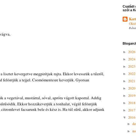
Családi 
szól a K
Kert
Októ
8 éve
 vágva,
Blogarc
202
►
202
►
202
►
 lisztet kevergetve megpirítjuk rajta. Ekkor levesszük a tűzről,
202
►
d felöntjük a tejjel. Csomómentesre keverjük. Gyorsan
202
►
202
►
201
►
ük a vegetával, mustárral, sóval, apróra vágott kaporral. Addig
201
►
sűrűsödik. Ekkor hozzákeverjük a tonhalat, végül felöntjük
, citromlevet facsarunk bele és kész is. Ha túl sűrű, akkor adjunk
201
►
201
▼
d
►
n
►