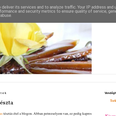
deliver its services and to analyze traffic. Your IP address and
formance and security metrics to ensure quality of service, ge
 abuse.
ntek
Vendég
Tork
észta
as
tésztás étel a blogon. Abban petrezselyem van, ez pedig kapros
Kisgy