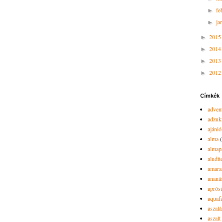
fe
►
ja
►
201
►
201
►
201
►
201
►
Címkék
advent
adzuk
ajánló
alma
almap
aludtt
amara
ananá
aprós
aquaf
aszalá
aszalt