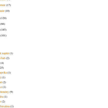
bruár
(17)
nuár
(10)
5
(120)
4
(66)
3
(185)
2
(101)
i naptár
(1)
i bab
(2)
(4)
(25)
aprika
(1)
ej
(1)
nt
(2)
sz
(1)
ütemény
(9)
aba
(1)
s
(2)
 birsalma
(1)