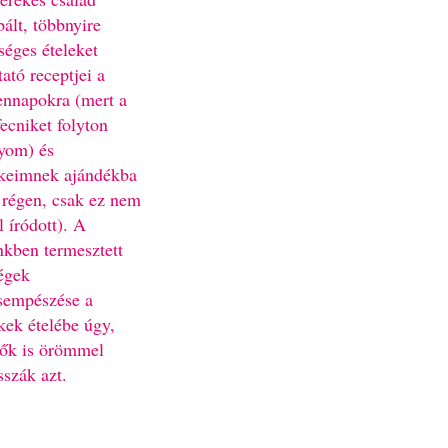
bált, többnyire
séges ételeket
ató receptjei a
nnapokra (mert a
fecniket folyton
yom) és
keimnek ajándékba
 régen, csak ez nem
l íródott). A
nkben termesztett
égek
sempészése a
kek ételébe úgy,
ők is örömmel
sszák azt.