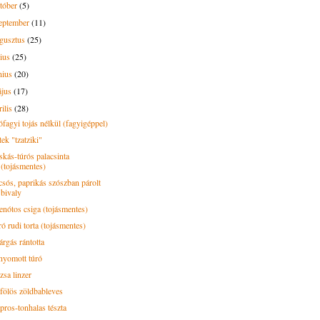
tóber
(5)
eptember
(11)
gusztus
(25)
lius
(25)
nius
(20)
ájus
(17)
rilis
(28)
ófagyi tojás nélkül (fagyigéppel)
ek "tzatziki"
skás-túrós palacsinta
(tojásmentes)
csós, paprikás szószban párolt
bivaly
enótos csiga (tojásmentes)
ó rudi torta (tojásmentes)
árgás rántotta
nyomott túró
zsa linzer
jfölös zöldbableves
pros-tonhalas tészta