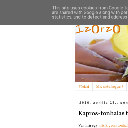
This site uses cookies from Google to 
are shared with Google along with per
statistics, and to detect and address
Ízőrző
Főoldal
Mit, miért, hogyan?
2016. április 15., pé
Kapros-tonhalas t
Van már egy
másik gyors tonhal