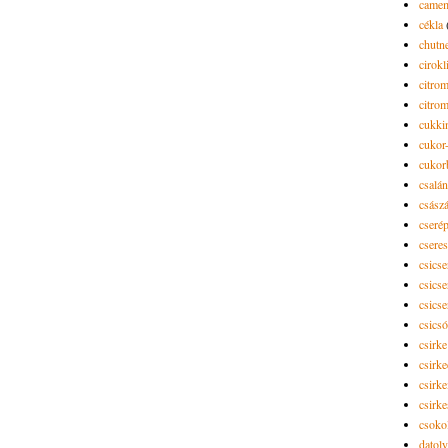
camem
cékla
chutn
cirokl
citro
citro
cukki
cukor-
cukor
csalán
csász
cseré
csere
csicse
csicse
csicse
csics
csirke
csirk
csirke
csirk
csoko
datol