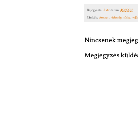
Bejegyezte:
Judit
dátum:
4/26/2016
Címkék:
desszert
,
édesség
,
sóska
,
toj
Nincsenek megjeg
Megjegyzés küldé