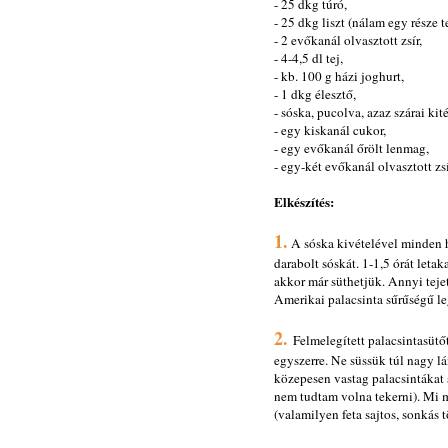
- 25 dkg túró,
- 25 dkg liszt (nálam egy része t
- 2 evőkanál olvasztott zsír,
- 4-4,5 dl tej,
- kb. 100 g házi joghurt,
- 1 dkg élesztő,
- sóska, pucolva, azaz szárai ki
- egy kiskanál cukor,
- egy evőkanál őrölt lenmag,
- egy-két evőkanál olvasztott zsí
Elkészítés:
1.
A sóska kivételével minden 
darabolt sóskát. 1-1,5 órát leta
akkor már süthetjük. Annyi tejet
Amerikai palacsinta sűrűségű l
2.
Felmelegített palacsintasütő
egyszerre. Ne süssük túl nagy l
közepesen vastag palacsintákat s
nem tudtam volna tekerni). Mi m
(valamilyen feta sajtos, sonkás t