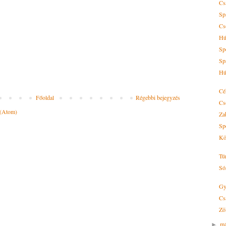
Cs
Sp
Cs
Hú
Spe
Sp
Hú
Cé
Főoldal
Régebbi bejegyzés
Cs
 (Atom)
Za
Sp
Kö
Tú
Só
Gy
Cs
Zö
má
►