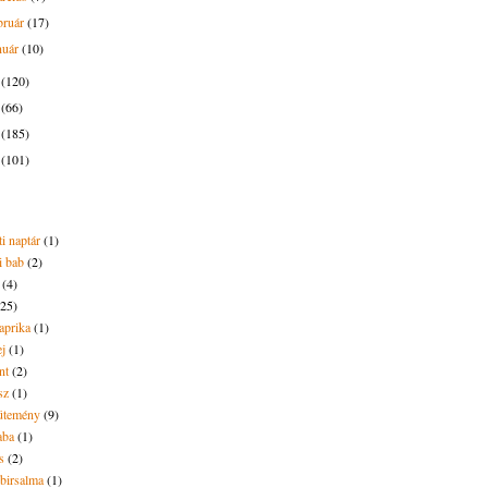
bruár
(17)
nuár
(10)
5
(120)
4
(66)
3
(185)
2
(101)
i naptár
(1)
i bab
(2)
(4)
(25)
aprika
(1)
ej
(1)
nt
(2)
sz
(1)
ütemény
(9)
aba
(1)
s
(2)
 birsalma
(1)