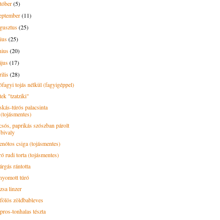
tóber
(5)
eptember
(11)
gusztus
(25)
lius
(25)
nius
(20)
ájus
(17)
rilis
(28)
ófagyi tojás nélkül (fagyigéppel)
ek "tzatziki"
skás-túrós palacsinta
(tojásmentes)
csós, paprikás szószban párolt
bivaly
enótos csiga (tojásmentes)
ó rudi torta (tojásmentes)
árgás rántotta
nyomott túró
zsa linzer
jfölös zöldbableves
pros-tonhalas tészta