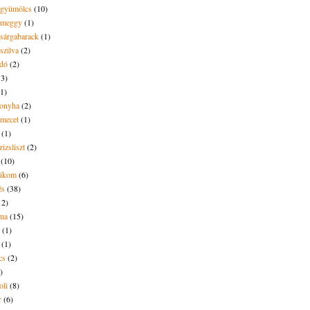
t gyümölcs
(10)
t meggy
(1)
 sárgabarack
(1)
 szilva
(2)
dó
(2)
13)
(1)
onyha
(2)
amecet
(1)
(1)
rizsliszt
(2)
(10)
likom
(6)
és
(38)
12)
lma
(15)
(1)
(1)
cs
(2)
)
oli
(8)
r
(6)