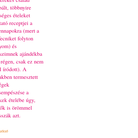
bált, többnyire
séges ételeket
ató receptjei a
nnapokra (mert a
fecniket folyton
yom) és
keimnek ajándékba
 régen, csak ez nem
l íródott). A
nkben termesztett
égek
sempészése a
kek ételébe úgy,
ők is örömmel
sszák azt.
Ízőrző