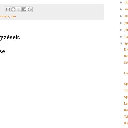
ok
►
sz
►
au
►
ásmentes
,
túró
jú
►
jú
►
yzések:
m
►
áp
▼
Di
se
Ret
Só
Le
Sp
Túr
Sp
Le
Ró
Te
Ka