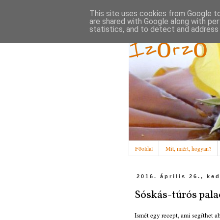
This site uses cookies from Google to 
are shared with Google along with per
statistics, and to detect and address
Ízőrző
Főoldal
Mit, miért, hogyan?
2016. április 26., ke
Sóskás-túrós pala
Ismét egy recept, ami segíthet a