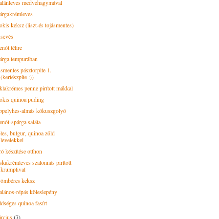
alánleves medvehagymával
árgakrémleves
okis keksz (liszt-és tojásmentes)
sevés
nót télire
árga tempurában
smentes pásztorpite 1.
(kertészpite :))
klakrémes penne pirított mákkal
okis quinoa puding
bpelyhes-almás kókuszgolyó
enót-spárga saláta
les, bulgur, quinoa zöld
levelekkel
ró készítése otthon
skakrémleves szalonnás pirított
krumplival
ömbéres keksz
alános-répás köleslepény
ldséges quinoa fasírt
rcius
(7)