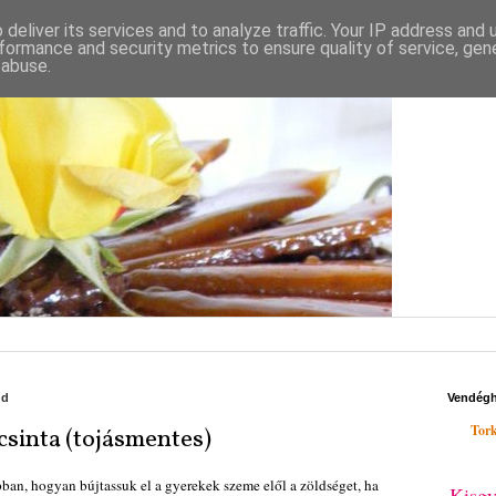
deliver its services and to analyze traffic. Your IP address and
formance and security metrics to ensure quality of service, ge
 abuse.
dd
Vendég
Tork
csinta (tojásmentes)
bban, hogyan bújtassuk el a gyerekek szeme elől a zöldséget, ha
Kisgy