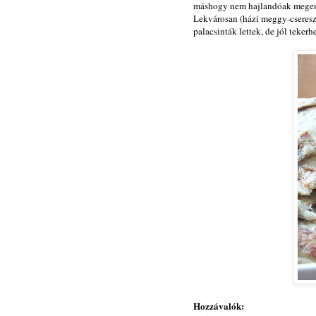
máshogy nem hajlandóak megenni
Lekvárosan (házi meggy-cseresz
palacsinták lettek, de jól teker
Hozzávalók: