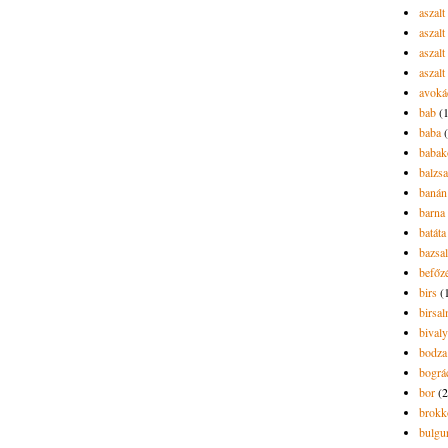
aszal
aszal
aszalt
aszalt
avoká
bab
(
baba
babak
balzs
banán
barna 
batáta
bazsa
befőz
birs
(
birsa
bivaly
bodza
bográ
bor
(2
brokk
bulgu