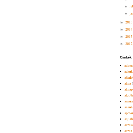
fe
►
ja
►
201
►
201
►
201
►
201
►
Címkék
advent
adzuk
ajánló
alma
almap
aludtt
amara
ananá
aprós
aquaf
aszalá
aszalt