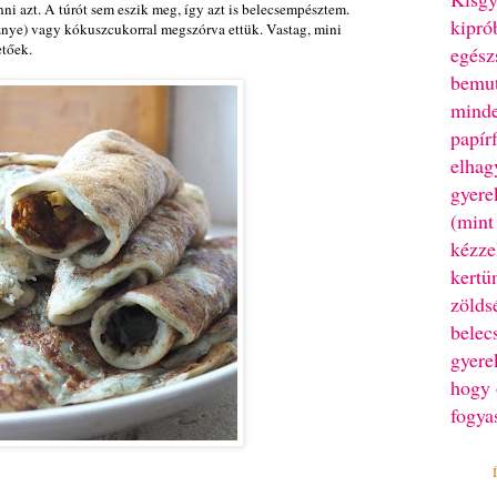
 azt. A túrót sem eszik meg, így azt is belecsempésztem.
kipró
nye) vagy kókuszcukorral megszórva ettük. Vastag, mini
hetőek.
egész
bemut
minde
papír
elhag
gyere
(mint
kézze
kertü
zölds
belec
gyere
hogy 
fogya