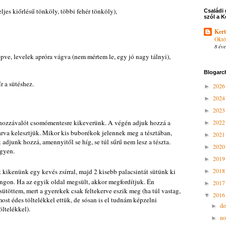
eljes kiőrlésű tönköly, többi fehér tönköly),
Családi 
szól a K
Kert
Októ
8 éve
tépve, levelek apróra vágva (nem mértem le, egy jó nagy tálnyi),
Blogarc
r a sütéshez.
202
►
202
►
202
►
hozzávalót csomómentesre kikeverünk. A végén adjuk hozzá a
202
►
karva kelesztjük. Mikor kis buborékok jelennek meg a tésztában,
202
►
 adjunk hozzá, amennyitől se híg, se túl sűrű nem lesz a tészta.
202
►
egyen.
201
►
201
t kikenünk egy kevés zsírral, majd 2 kisebb palacsintát sütünk ki
►
ángon. Ha az egyik oldal megsült, akkor megfordítjuk. Én
201
►
ütöttem, mert a gyerekek csak feltekerve eszik meg (ha túl vastag,
201
▼
ost édes töltelékkel ettük, de sósan is el tudnám képzelni
d
►
öltelékkel).
n
►