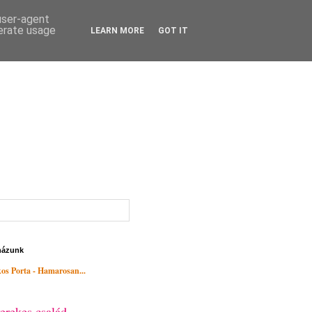
 user-agent
nerate usage
LEARN MORE
GOT IT
házunk
os Porta - Hamarosan...
erekes család