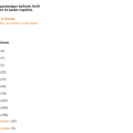
gazdaságot építünk. Erről
ert és karám naplónk.
 és karám
ber, november és december
hívum
6
(4)
4
(3)
3
(2)
2
(22)
1
(35)
0
(94)
9
(74)
8
(107)
7
(189)
6
(196)
ecember
(22)
ovember
(9)