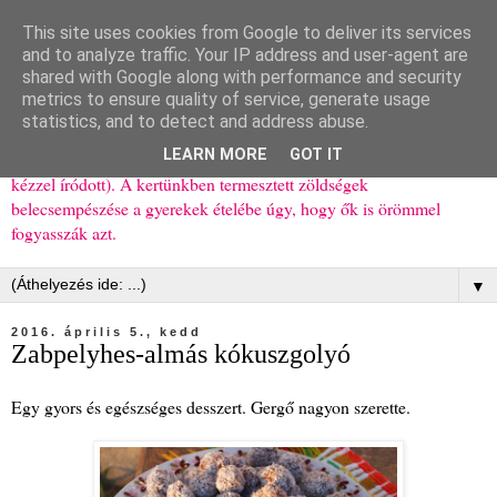
This site uses cookies from Google to deliver its services
Ízőrző
and to analyze traffic. Your IP address and user-agent are
shared with Google along with performance and security
metrics to ensure quality of service, generate usage
Kisgyerekes család kipróbált, többnyire egészséges ételeket
statistics, and to detect and address abuse.
bemutató receptjei a mindennapokra (mert a papírfecniket folyton
LEARN MORE
GOT IT
elhagyom) és gyerekeimnek ajándékba (mint régen, csak ez nem
kézzel íródott). A kertünkben termesztett zöldségek
belecsempészése a gyerekek ételébe úgy, hogy ők is örömmel
fogyasszák azt.
▼
2016. április 5., kedd
Zabpelyhes-almás kókuszgolyó
Egy gyors és egészséges desszert. Gergő nagyon szerette.