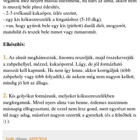
vegánok méz helyett mással édesíthetik, ha édes az alma, akkor nem
is muszáj bele plusz édesítés,
- 2-3 evőkanál kakaópor, ízlés szerint,
- egy kis kókuszreszelék a forgatáshoz (5-10 dkg),
- van, hogy gyúrok bele egy kis (pirított) darált diót, mogyorót,
mandulát és teszek bele rumot vagy rumaromát.
Elkészítés:
1.
Az almát meghámozzuk, finomra reszeljük, majd összekeverjük
a zabpehellyel, mézzel, kakaóporral. Lágy, de jól formázható
masszát kell kapnunk. Ha nem így lenne, akkor korrigáljuk (több
zabpehely vagy több folyadék), de nekem még nem nagyon kellett,
mindig jó lett az állaga.
2.
Kis golyókat formázunk, melyeket kókuszreszelékben
megforgatunk. Mivel nyers alma van benne, érdemes maximum
másnapig elfogyasztani, de ezzel nem lesz gond, mert egyrészt nem
túl nagy adag, másrészt nagyon szeretik a gyerekek (és a felnőttek is
:) ).
Judit
dátum:
4/05/2016