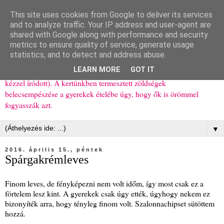
This site uses cookies from Google to deliver its services
Ízőrző
and to analyze traffic. Your IP address and user-agent are
shared with Google along with performance and security
metrics to ensure quality of service, generate usage
Kisgyerekes család kipróbált, többnyire egészséges ételeket
statistics, and to detect and address abuse.
bemutató receptjei a mindennapokra (mert a papírfecniket folyton
LEARN MORE
GOT IT
elhagyom) és gyerekeimnek ajándékba (mint régen, csak ez nem
kézzel íródott). A kertünkben termesztett zöldségek
belecsempészése a gyerekek ételébe úgy, hogy ők is örömmel
fogyasszák azt.
▼
2016. április 15., péntek
Spárgakrémleves
Finom leves, de fényképezni nem volt időm, így most csak ez a
förtelem lesz kint. A gyerekek csak úgy ették, úgyhogy nekem ez
bizonyíték arra, hogy tényleg finom volt. Szalonnachipset sütöttem
hozzá.