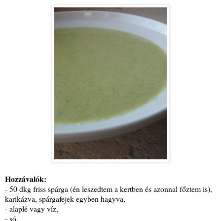
Hozzávalók:
- 50 dkg friss spárga (én leszedtem a kertben és azonnal főztem is),
karikázva, spárgafejek egyben hagyva,
- alaplé vagy víz,
- só,