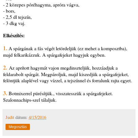
- 2 közepes póréhagyma, apróra vágva,
- bors,
- 2,5 dl tejszín,
- 3 dkg vaj.
Elkészítés:
1.
A spárgának a fás végét letördeljük (ez mehet a komposztba),
majd felkarikázzuk. A spárgafejeket hagyjuk egyben.
2.
Az aprított hagymát vajon megdinszteljük, hozzáadjuk a
feldarabolt spárgát. Megpároljuk, majd kiszedjük a spárgafejeket,
felöntjük alaplével vagy vízzel, a tejszínnel és forralunk rajta egyet.
3.
Botmixerrel pürésítjük., visszatesszük a spárgafejeket.
Szalonnachips-szel tálaljuk.
Judit
dátum:
4/15/2016
Megosztás