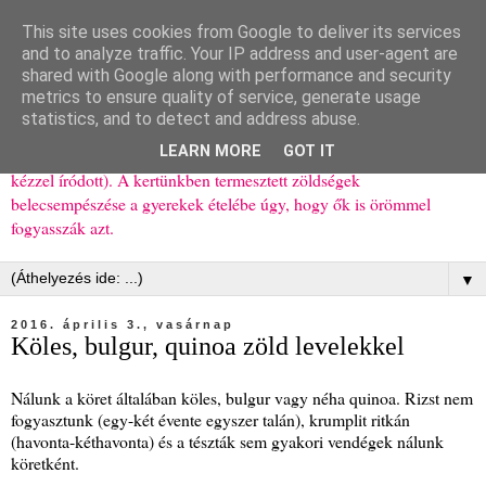
This site uses cookies from Google to deliver its services
Ízőrző
and to analyze traffic. Your IP address and user-agent are
shared with Google along with performance and security
metrics to ensure quality of service, generate usage
Kisgyerekes család kipróbált, többnyire egészséges ételeket
statistics, and to detect and address abuse.
bemutató receptjei a mindennapokra (mert a papírfecniket folyton
LEARN MORE
GOT IT
elhagyom) és gyerekeimnek ajándékba (mint régen, csak ez nem
kézzel íródott). A kertünkben termesztett zöldségek
belecsempészése a gyerekek ételébe úgy, hogy ők is örömmel
fogyasszák azt.
▼
2016. április 3., vasárnap
Köles, bulgur, quinoa zöld levelekkel
Nálunk a köret általában köles, bulgur vagy néha quinoa. Rizst nem
fogyasztunk (egy-két évente egyszer talán), krumplit ritkán
(havonta-kéthavonta) és a tészták sem gyakori vendégek nálunk
köretként.