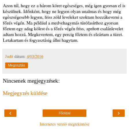
Azon túl, hogy ez a három köret egészséges, még igen gyorsan el is
készülnek. Időnként, hogy ne legyen olyan unalmas és hogy még
egészségesebb legyen, friss zöld leveleket szoktam hozzákeverni a
főzés végén. Ma például a medvehagymás túrófasírthoz gyorsan
főztem egy adag kölest és a főzés végén friss, aprított csalánlevelet
adtam hozzá. Megkevertem, egy percig főztem és elzártam a tüzet.
Letakartam és fogyasztásig állni hagytam.
Judit
dátum:
4/03/2016
Megosztás
Nincsenek megjegyzések:
Megjegyzés küldése
‹
›
Főoldal
Internetes verzió megtekintése